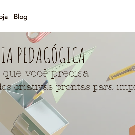
oja
Blog
RIA PEDA
GÓGICA
 que você precisa
des criativas prontas para imp