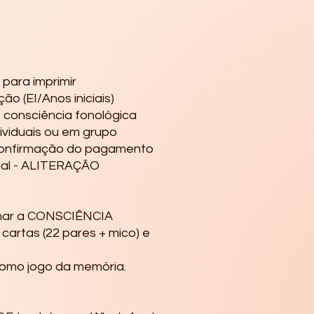
para imprimir

ão (EI/Anos iniciais)

 e consciência fonológica

ividuais ou em grupo

confirmação do pagamento

cial - ALITERAÇÃO

alhar a CONSCIÊNCIA
artas (22 pares + mico) e
omo jogo da memória.