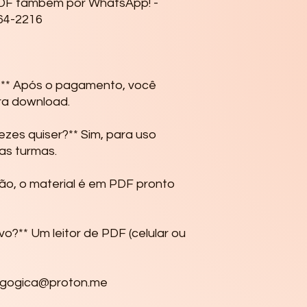
PDF também por WhatsApp! -
164-2216
** Após o pagamento, você 
a download.

zes quiser?** Sim, para uso 
as turmas.

Não, o material é em PDF pronto 
vo?** Um leitor de PDF (celular ou 