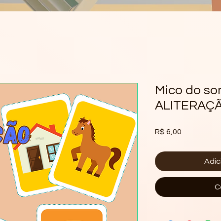
Mico do som
ALITERAÇ
Preço
R$ 6,00
Adic
C