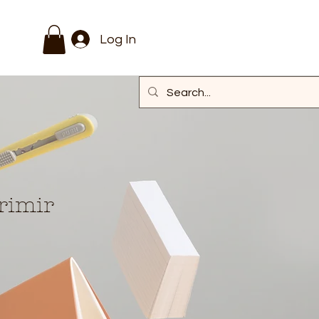
Log In
rimir