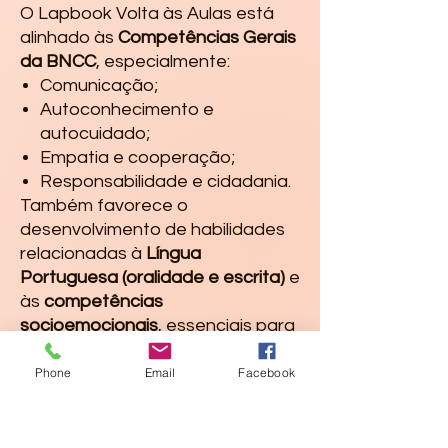
O Lapbook Volta às Aulas está
alinhado às
Competências Gerais
da BNCC
, especialmente:
Comunicação;
Autoconhecimento e
autocuidado;
Empatia e cooperação;
Responsabilidade e cidadania.
Também favorece o
desenvolvimento de habilidades
relacionadas à
Língua
Portuguesa (oralidade e escrita)
e
às
competências
socioemocionais
, essenciais para
a formação integral do
estudante.
Phone
Email
Facebook
👩‍🏫 Indicação
Ensino Fundamental – Anos
Iniciais