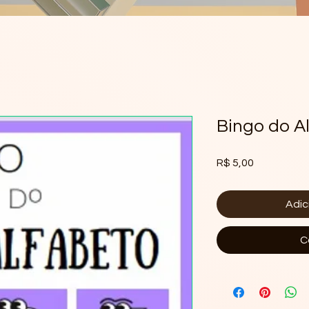
Bingo do A
Preço
R$ 5,00
Adic
C