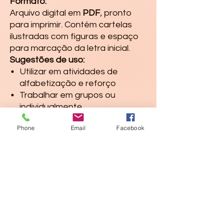
Formato:
Arquivo digital em
PDF
, pronto
para imprimir. Contém cartelas
ilustradas com figuras e espaço
para marcação da letra inicial.
Sugestões de uso:
Utilizar em atividades de
alfabetização e reforço
Trabalhar em grupos ou
individualmente
Pode ser plastificado para uso
Phone
Email
Facebook
recorrente
Ideal para momentos de
ludicidade com foco
pedagógico
---FAQ (AUTO)**Como recebo o 
material?** Após o pagamento, 
você recebe acesso ao PDF para 
download.**Posso imprimir 