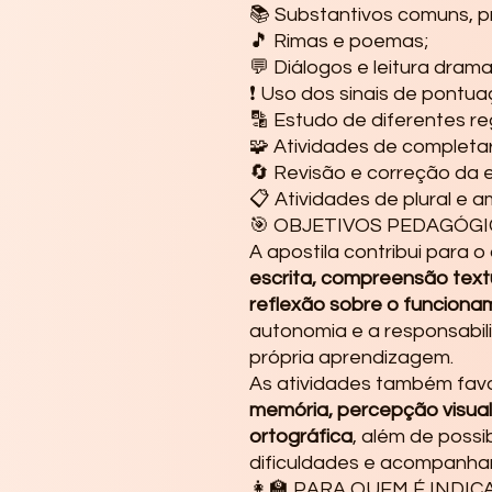
📚 Substantivos comuns, pr
🎵 Rimas e poemas;
💬 Diálogos e leitura drama
❗ Uso dos sinais de pontua
🔡 Estudo de diferentes re
🧩 Atividades de completar
🔄 Revisão e correção da e
📋 Atividades de plural e 
🎯 OBJETIVOS PEDAGÓG
A apostila contribui para 
escrita, compreensão text
reflexão sobre o funciona
autonomia e a responsabi
própria aprendizagem.
As atividades também fa
memória, percepção visual
ortográfica
, além de possib
dificuldades e acompanhar
👩‍🏫 PARA QUEM É INDIC