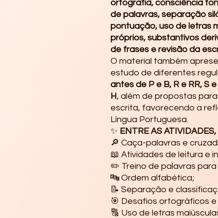
ortografia, consciência fo
de palavras, separação sil
pontuação, uso de letras 
próprios, substantivos deri
de frases e revisão da escr
O material também apresen
estudo de diferentes regu
antes de P e B, R e RR, S e
H
, além de propostas para i
escrita, favorecendo a re
Língua Portuguesa.
✨
ENTRE AS ATIVIDADES
🔎 Caça-palavras e cruzad
📖 Atividades de leitura e 
✏️ Treino de palavras para
🔤 Ordem alfabética;
📝 Separação e classificaçã
🎯 Desafios ortográficos e
🔠 Uso de letras maiúscula