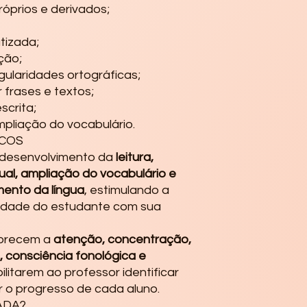
óprios e derivados;
tizada;
ção;
gularidades ortográficas;
 frases e textos;
scrita;
ampliação do vocabulário.
ICOS
o desenvolvimento da
leitura,
ual, ampliação do vocabulário e
mento da língua
, estimulando a
lidade do estudante com sua
vorecem a
atenção, concentração,
, consciência fonológica e
ilitarem ao professor identificar
 o progresso de cada aluno.
ADA?