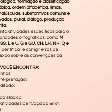
nológica, formação e classificação
ábica, ordem alfabética, rimas,
maiúsculas, substantivos comuns e
vados, plural, diálogo, produção
ita
.
ta atividades específicas para o
laridades ortográficas, como
M
 SS, L e U, G e GU, CH, LH, NH, Q e
dentificar e corrigir erros de
flexão sobre as convenções da
, VOCÊ ENCONTRA:
inhas;
interpretação;
 ditado;
o silábica;
 atividades de "Caça ao Erro";
s;