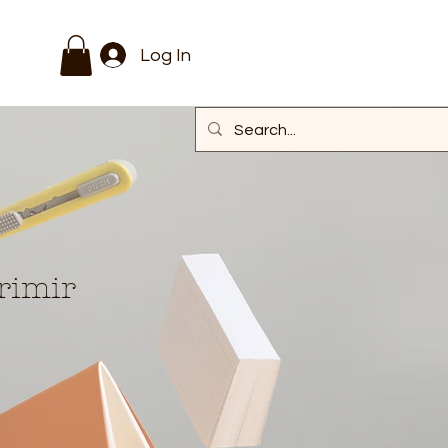
Log In
rimir