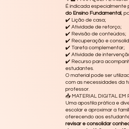
É indicada especialmente
do Ensino Fundamental
, p
✔️ Lição de casa;
✔️ Atividade de reforço;
✔️ Revisão de conteúdos;
✔️ Recuperação e consoli
✔️ Tarefa complementar;
✔️ Atividade de intervenç
✔️ Recurso para acompanh
estudantes.
O material pode ser utiliza
com as necessidades da t
professor.
📥 MATERIAL DIGITAL EM
Uma apostila prática e dive
escolar e aproximar a fam
oferecendo aos estudant
revisar e consolidar conh