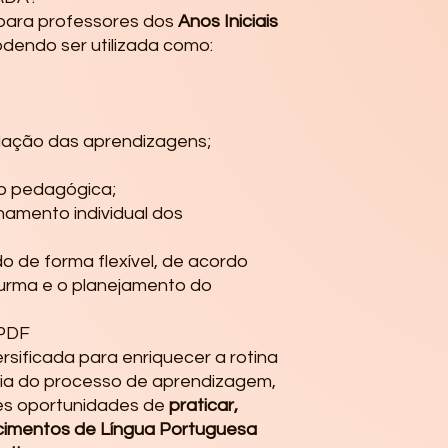
 para professores dos
Anos Iniciais
odendo ser utilizada como:
dação das aprendizagens;
ão pedagógica;
amento individual dos
do de forma flexível, de acordo
urma e o planejamento do
 PDF
rsificada para enriquecer a rotina
ília do processo de aprendizagem,
es oportunidades de
praticar,
ecimentos de Língua Portuguesa