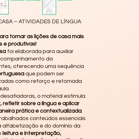
CASA – ATIVIDADES DE LÍNGUA
ra tornar as lições de casa mais
as e produtivas!
asa
foi elaborada para auxiliar
o acompanhamento da
ntes, oferecendo uma sequência
ortuguesa
que podem ser
lizadas como reforço e retomada
ula.
desafiadoras, o material estimula
, refletir sobre a língua e aplicar
eira prática e contextualizada
.
 trabalhados conteúdos essenciais
 alfabetização e do domínio da
o
leitura e interpretação,