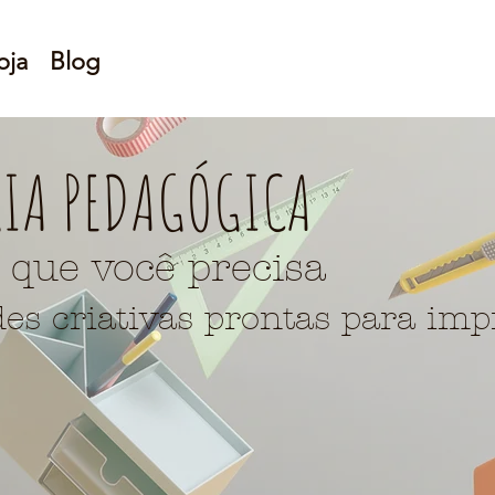
oja
Blog
RIA PEDA
GÓGICA
 que você precisa
des criativas prontas para imp